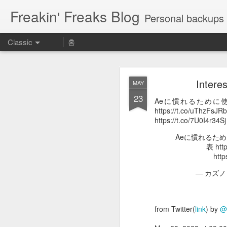
Freakin' Freaks Blog
Personal backups 
Classic
홈
Intere
MAY
23
Aeに慣れるために
https://t.co/uT
https://t.co/7U0I4r34Sj
MAY
Aeに慣れるた
表 ht
23
Aeに慣れるために使える神
http
期表 https://t.co/UROrEa
— カズ
Aeに慣れるために使
— カズノ
from Twitter(
link
) by
@