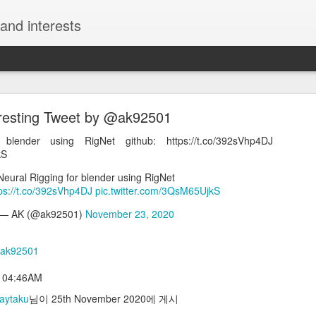
and interests
eresting Tweet by @ak92501
blender using RigNet github: https://t.co/392sVhp4DJ
kS
Neural Rigging for blender using RigNet
Interesting Tweet by @kazunokoblog
ps://t.co/392sVhp4DJ
pic.twitter.com/3QsM65UjkS
チュートリアルサイト2選 ・モーション周期表 https://t.co/uThzFs
— AK (@ak92501)
November 23, 2020
8ak4 https://t.co/7U0I4r34Sj
える神チュートリアルサイト2選 ・モーション周期表 https://t.co/uTh
ak92501
ンジション周期表 https://t.co/UROrEa8ak4 https://t.co/7U0I4r34Sj
t 04:46AM
コ@ワンランク上の動画編集スキルを獲得しよう (@kazunokoblog)
May
aytaku
님이
25th November 2020
에 게시