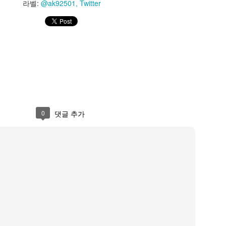
라벨:
@ak92501
Twitter
azunokoblog
PM
Jaytaku
님이
23rd May 2023
에 게시
라벨:
@kazunokoblog
Twitter
0
댓글 추가
0
댓글 추가