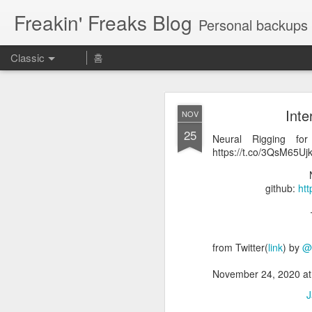
Freakin' Freaks Blog
Personal backups 
Classic
홈
Int
NOV
25
Neural Rigging for 
https://t.co/3QsM65Uj
MAY
github:
htt
23
Aeに慣れるために使える神
期表 https://t.co/UROrEa
Aeに慣れるために使
from Twitter(
link
) by
@
November 24, 2020 a
— カズノ
J