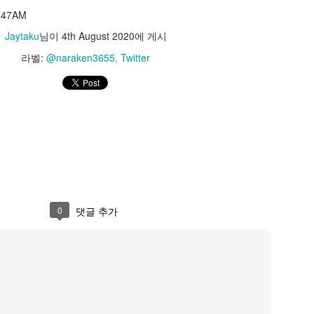
azunokoblog
8:47AM
PM
Jaytaku
님이
4th August 2020
에 게시
Jaytaku
님이
23rd May 2023
에 게시
라벨:
@naraken3655
Twitter
라벨:
@kazunokoblog
Twitter
0
댓글 추가
0
댓글 추가
Interesting Tweet by @cmzw_
ttps://t.co/FQSzrLoeX9
Pulse #MaterialMaker https://t.co/FQSzrLoeX9
— celestialmaze (@cmzw_)
May 18, 2023