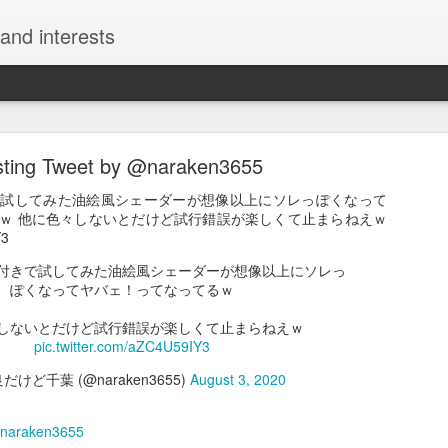
and interests
sting Tweet by @naraken3655
で試してみた油絵風シェーダーが想像以上にソレっぽくなって
ｗ 他に色々しないとだけど試行錯誤が楽しくて止まらねえｗ
Y3
Interesting Tweet by @kazunokoblog
付きで試してみた油絵風シェーダーが想像以上にソレっ
ぽくなってヤバェ！ってなってるｗ
チュートリアルサイト2選 ・モーション周期表 https://t.co/uThzFs
8ak4 https://t.co/7U0I4r34Sj
しないとだけど試行錯誤が楽しくて止まらねえｗ
pic.twitter.com/aZC4U59IY3
える神チュートリアルサイト2選 ・モーション周期表 https://t.co/uTh
ンジション周期表 https://t.co/UROrEa8ak4 https://t.co/7U0I4r34Sj
だけど千葉 (@naraken3655)
August 3, 2020
コ@ワンランク上の動画編集スキルを獲得しよう (@kazunokoblog)
May
naraken3655