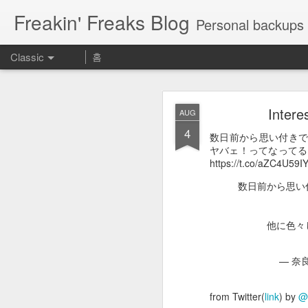
Freakin' Freaks Blog
Personal backups 
Classic
홈
Intere
AUG
4
数日前から思い付き
ヤバェ！ってなってる
https://t.co/aZC4U59I
MAY
数日前から思い
23
Aeに慣れるために使える神
期表 https://t.co/UROrEa
他に色々
Aeに慣れるために使
— 奈良
— カズノ
from Twitter(
link
) by
@