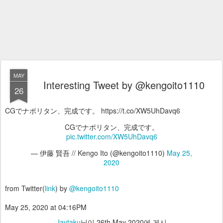
MAY
Interesting Tweet by @kengoito1110
26
CGでナポリタン、完成です。 https://t.co/XW5UhDavq6
CGでナポリタン、完成です。
pic.twitter.com/XW5UhDavq6
— 伊藤 賢吾 // Kengo Ito (@kengoito1110)
May 25,
2020
from Twitter(
link
) by
@kengoito1110
May 25, 2020 at 04:16PM
Jaytaku
님이
26th May 2020
에 게시