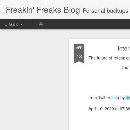
Freakin' Freaks Blog
Personal backups 
Classic
홈
Inte
APR
13
The future of retopolo
The 
MAY
23
Aeに慣れるために使える神
期表 https://t.co/UROrEa
from Twitter(
link
) by
@
Aeに慣れるために使
April 10, 2020 at 07:
— カズノ