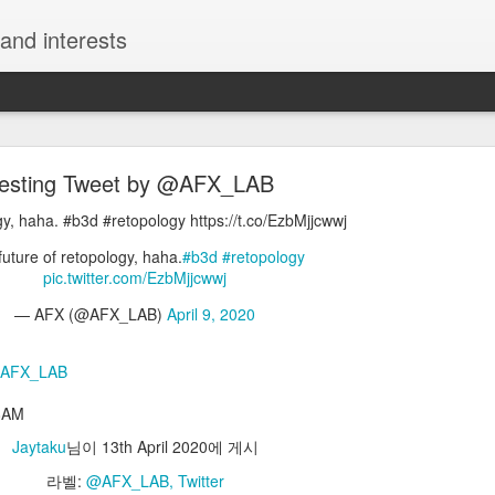
and interests
resting Tweet by @AFX_LAB
gy, haha. #b3d #retopology https://t.co/EzbMjjcwwj
future of retopology, haha.
#b3d
#retopology
pic.twitter.com/EzbMjjcwwj
Interesting Tweet by @kazunokoblog
— AFX (@AFX_LAB)
April 9, 2020
チュートリアルサイト2選 ・モーション周期表 https://t.co/uThzFs
8ak4 https://t.co/7U0I4r34Sj
AFX_LAB
える神チュートリアルサイト2選 ・モーション周期表 https://t.co/uTh
ンジション周期表 https://t.co/UROrEa8ak4 https://t.co/7U0I4r34Sj
38AM
Jaytaku
님이
13th April 2020
에 게시
コ@ワンランク上の動画編集スキルを獲得しよう (@kazunokoblog)
May
라벨:
@AFX_LAB
Twitter