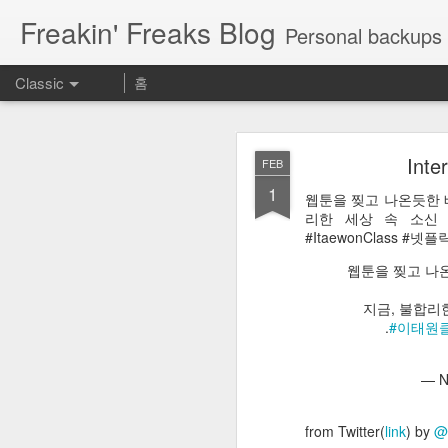
Freakin' Freaks Blog
Personal backups 
Classic
홈
Inte
FEB
1
웹툰을 찢고 나온듯한 
리한 세상 속 소신 
#ItaewonClass #넷플
MAY
웹툰을 찢고 나
23
Aeに慣れるために使える神
지금, 불합리한
期表 https://t.co/UROrEa
.
#이태원
Aeに慣れるために使
— Ne
— カズノ
from Twitter(
link
) by
@