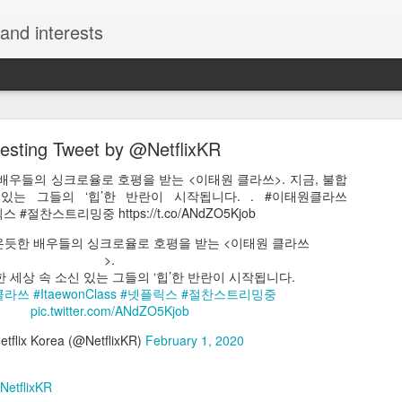
and interests
resting Tweet by @NetflixKR
배우들의 싱크로율로 호평을 받는 <이태원 클라쓰>. 지금, 불합
있는 그들의 ‘힙’한 반란이 시작됩니다. . #이태원클라쓰
릭스 #절찬스트리밍중 https://t.co/ANdZO5Kjob
Interesting Tweet by @kazunokoblog
온듯한 배우들의 싱크로율로 호평을 받는 <이태원 클라쓰
>.
チュートリアルサイト2選 ・モーション周期表 https://t.co/uThzFs
 세상 속 소신 있는 그들의 ‘힙’한 반란이 시작됩니다.
8ak4 https://t.co/7U0I4r34Sj
클라쓰
#ItaewonClass
#넷플릭스
#절찬스트리밍중
pic.twitter.com/ANdZO5Kjob
える神チュートリアルサイト2選 ・モーション周期表 https://t.co/uTh
ンジション周期表 https://t.co/UROrEa8ak4 https://t.co/7U0I4r34Sj
tflix Korea (@NetflixKR)
February 1, 2020
コ@ワンランク上の動画編集スキルを獲得しよう (@kazunokoblog)
May
NetflixKR