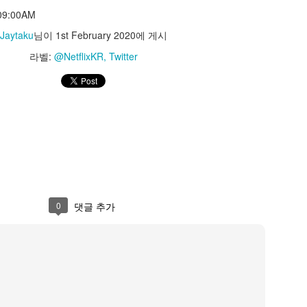
azunokoblog
 09:00AM
PM
Jaytaku
님이
1st February 2020
에 게시
Jaytaku
님이
23rd May 2023
에 게시
라벨:
@NetflixKR
Twitter
라벨:
@kazunokoblog
Twitter
0
댓글 추가
0
댓글 추가
Interesting Tweet by @cmzw_
ttps://t.co/FQSzrLoeX9
Pulse #MaterialMaker https://t.co/FQSzrLoeX9
— celestialmaze (@cmzw_)
May 18, 2023